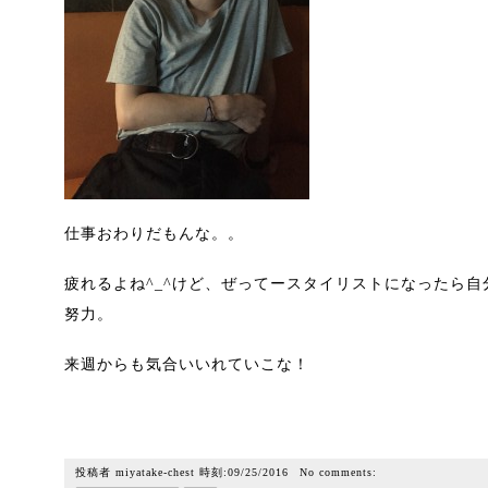
仕事おわりだもんな。。
疲れるよね^_^けど、ぜってースタイリストになったら
努力。
来週からも気合いいれていこな！
投稿者
miyatake-chest
時刻:
09/25/2016
No comments: