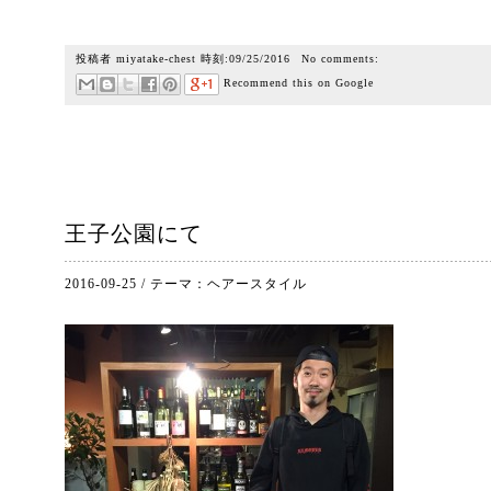
投稿者
miyatake-chest
時刻:
09/25/2016
No comments:
Recommend this on Google
王子公園にて
2016-09-25
/
テーマ：
ヘアースタイル