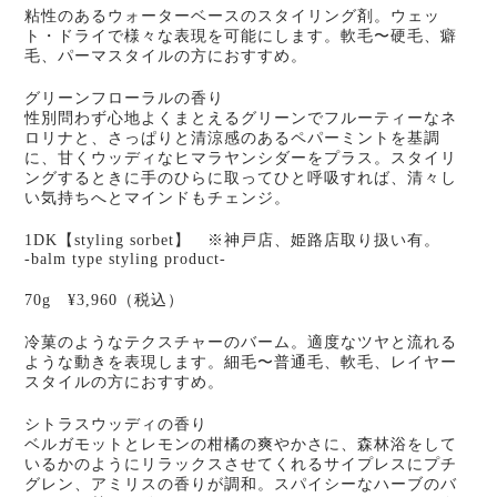
粘性のあるウォーターベースのスタイリング剤。ウェッ
ト・ドライで様々な表現を可能にします。軟毛〜硬毛、癖
毛、パーマスタイルの方におすすめ。
グリーンフローラルの香り
性別問わず心地よくまとえるグリーンでフルーティーなネ
ロリナと、さっぱりと清涼感のあるペパーミントを基調
に、甘くウッディなヒマラヤンシダーをプラス。スタイリ
ングするときに手のひらに取ってひと呼吸すれば、清々し
い気持ちへとマインドもチェンジ。
1DK【styling sorbet】 ※神戸店、姫路店取り扱い有。
-balm type styling product-
70g ¥3,960（税込）
冷菓のようなテクスチャーのバーム。適度なツヤと流れる
ような動きを表現します。細毛〜普通毛、軟毛、レイヤー
スタイルの方におすすめ。
シトラスウッディの香り
ベルガモットとレモンの柑橘の爽やかさに、森林浴をして
いるかのようにリラックスさせてくれるサイプレスにプチ
グレン、アミリスの香りが調和。スパイシーなハーブのバ