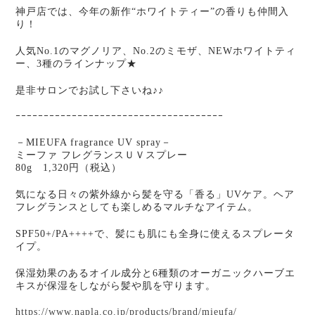
神戸店では、今年の新作“ホワイトティー”の香りも仲間入
り！
人気No.1のマグノリア、No.2のミモザ、NEWホワイトティ
ー、3種のラインナップ★
是非サロンでお試し下さいね♪♪
ｰｰｰｰｰｰｰｰｰｰｰｰｰｰｰｰｰｰｰｰｰｰｰｰｰｰｰｰｰｰｰｰｰｰｰｰｰ
－MIEUFA fragrance UV spray－
ミーファ フレグランスＵＶスプレー
80g 1,320円（税込）
気になる日々の紫外線から髪を守る「香る」UVケア。ヘア
フレグランスとしても楽しめるマルチなアイテム。
SPF50+/PA++++で、髪にも肌にも全身に使えるスプレータ
イプ。
保湿効果のあるオイル成分と6種類のオーガニックハーブエ
キスが保湿をしながら髪や肌を守ります。
https://www.napla.co.jp/products/brand/mieufa/