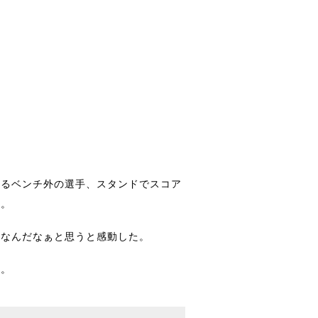
てるベンチ外の選手、スタンドでスコア
う。
ムなんだなぁと思うと感動した。
た。