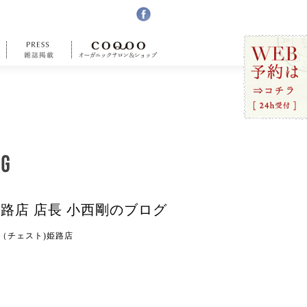
姫路店 店長 小西剛のブログ
ST（チェスト)姫路店