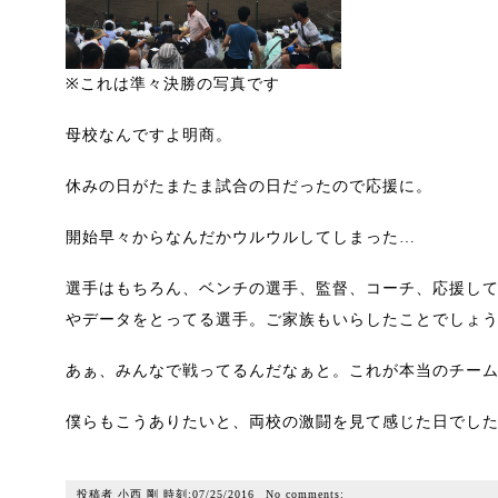
※これは準々決勝の写真です
母校なんですよ明商。
休みの日がたまたま試合の日だったので応援に。
開始早々からなんだかウルウルしてしまった…
選手はもちろん、ベンチの選手、監督、コーチ、応援し
やデータをとってる選手。ご家族もいらしたことでしょ
あぁ、みんなで戦ってるんだなぁと。これが本当のチー
僕らもこうありたいと、両校の激闘を見て感じた日でし
投稿者
小西 剛
時刻:
07/25/2016
No comments: