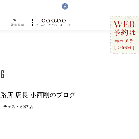
姫路店 店長 小西剛のブログ
ST（チェスト)姫路店