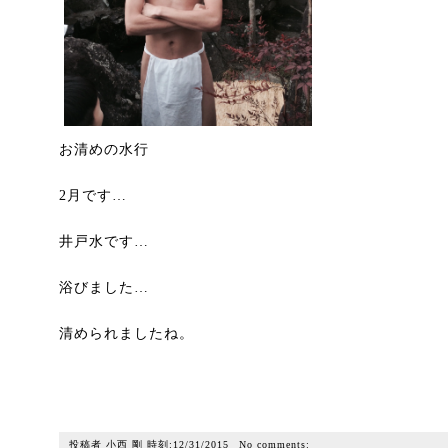
お清めの水行
2月です…
井戸水です…
浴びました…
清められましたね。
投稿者
小西 剛
時刻:
12/31/2015
No comments: