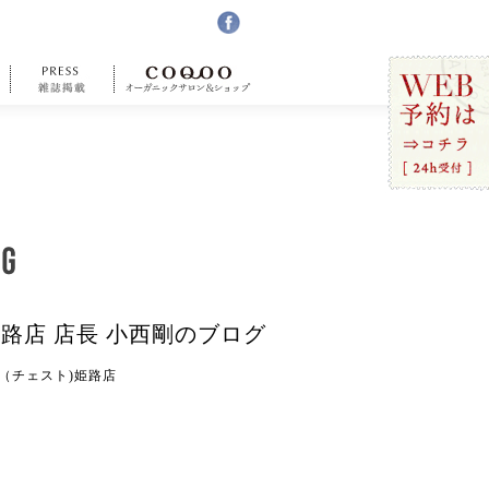
姫路店 店長 小西剛のブログ
ST（チェスト)姫路店