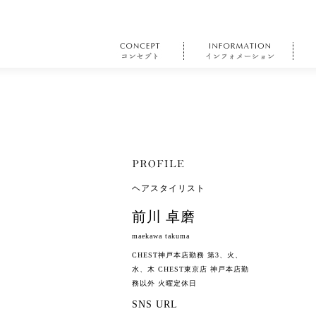
ヘアスタイリスト
前川 卓磨
maekawa takuma
CHEST神戸本店勤務 第3、火、
水、木 CHEST東京店 神戸本店勤
務以外 火曜定休日
SNS URL