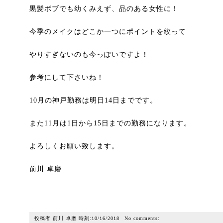
黒髪ボブでも幼くみえず、品のある女性に！
今季のメイクはどこか一つにポイントを絞って
やりすぎないのも今っぽいですよ！
参考にして下さいね！
10月の神戸勤務は明日14日までです。
また11月は1日から15日までの勤務になります。
よろしくお願い致します。
前川 卓磨
投稿者
前川 卓磨
時刻:
10/16/2018
No comments: