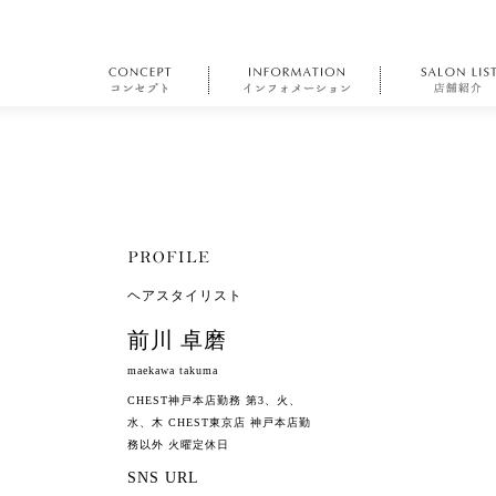
ヘアスタイリスト
前川 卓磨
maekawa takuma
CHEST神戸本店勤務 第3、火、
水、木 CHEST東京店 神戸本店勤
務以外 火曜定休日
SNS URL