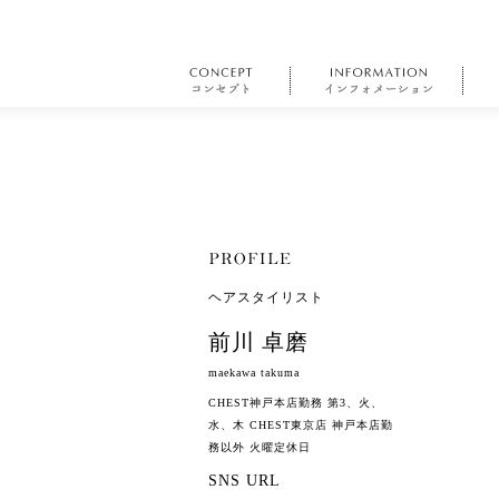
ヘアスタイリスト
前川 卓磨
maekawa takuma
CHEST神戸本店勤務 第3、火、
水、木 CHEST東京店 神戸本店勤
務以外 火曜定休日
SNS URL