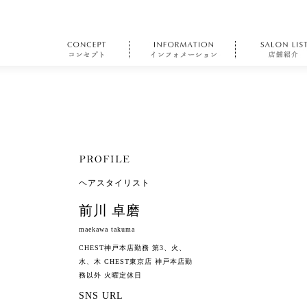
ヘアスタイリスト
前川 卓磨
maekawa takuma
CHEST神戸本店勤務 第3、火、
水、木 CHEST東京店 神戸本店勤
務以外 火曜定休日
SNS URL