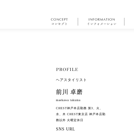
ヘアスタイリスト
前川 卓磨
maekawa takuma
CHEST神戸本店勤務 第3、火、
水、木 CHEST東京店 神戸本店勤
務以外 火曜定休日
SNS URL