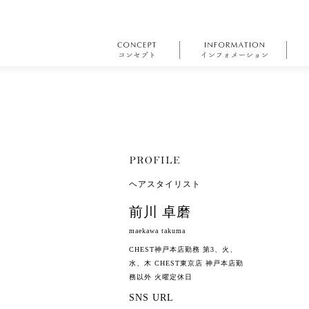
ヘアスタイリスト
前川 卓磨
maekawa takuma
CHEST神戸本店勤務 第3、火、
水、木 CHEST東京店 神戸本店勤
務以外 火曜定休日
SNS URL