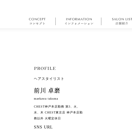
ヘアスタイリスト
前川 卓磨
maekawa takuma
CHEST神戸本店勤務 第3、火、
水、木 CHEST東京店 神戸本店勤
務以外 火曜定休日
SNS URL