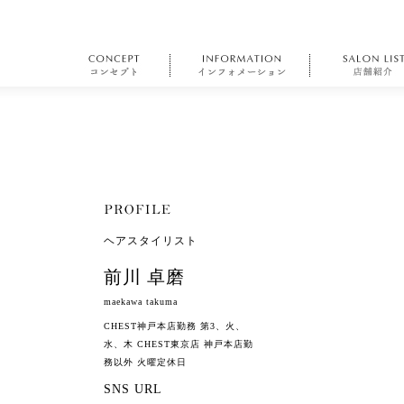
ヘアスタイリスト
前川 卓磨
maekawa takuma
CHEST神戸本店勤務 第3、火、
水、木 CHEST東京店 神戸本店勤
務以外 火曜定休日
SNS URL