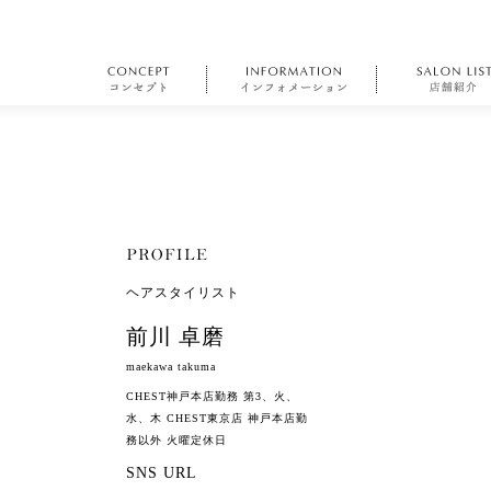
ヘアスタイリスト
前川 卓磨
maekawa takuma
CHEST神戸本店勤務 第3、火、
水、木 CHEST東京店 神戸本店勤
務以外 火曜定休日
SNS URL