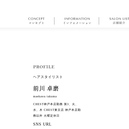
ヘアスタイリスト
前川 卓磨
maekawa takuma
CHEST神戸本店勤務 第3、火、
水、木 CHEST東京店 神戸本店勤
務以外 火曜定休日
SNS URL