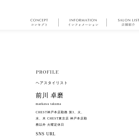
ヘアスタイリスト
前川 卓磨
maekawa takuma
CHEST神戸本店勤務 第3、火、
水、木 CHEST東京店 神戸本店勤
務以外 火曜定休日
SNS URL