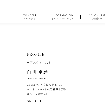
ヘアスタイリスト
前川 卓磨
maekawa takuma
CHEST神戸本店勤務 第3、火、
水、木 CHEST東京店 神戸本店勤
務以外 火曜定休日
SNS URL