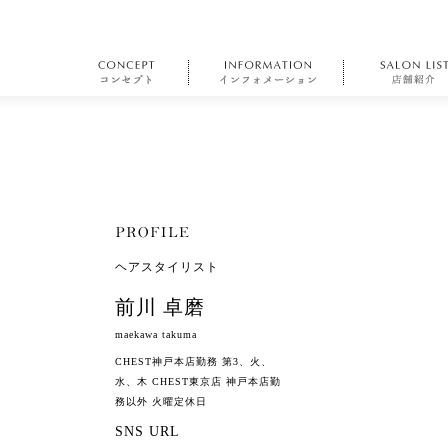
ヘアスタイリスト
前川 卓磨
maekawa takuma
CHEST神戸本店勤務 第3、火、
水、木 CHEST東京店 神戸本店勤
務以外 火曜定休日
SNS URL