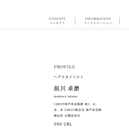
ヘアスタイリスト
前川 卓磨
maekawa takuma
CHEST神戸本店勤務 第3、火、
水、木 CHEST東京店 神戸本店勤
務以外 火曜定休日
SNS URL