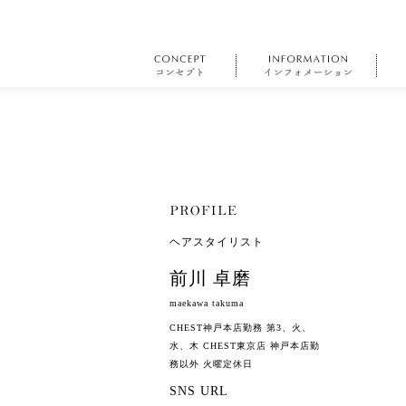
ヘアスタイリスト
前川 卓磨
maekawa takuma
CHEST神戸本店勤務 第3、火、
水、木 CHEST東京店 神戸本店勤
務以外 火曜定休日
SNS URL