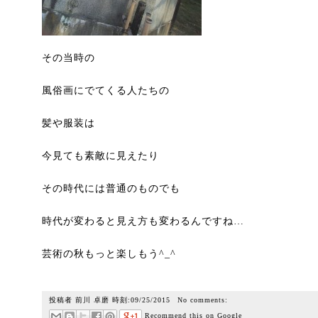
その当時の
風俗画にでてくる人たちの
髪や服装は
今見ても素敵に見えたり
その時代には普通のものでも
時代が変わると見え方も変わるんですね…
芸術の秋もっと楽しもう^_^
投稿者
前川 卓磨
時刻:
09/25/2015
No comments:
Recommend this on Google