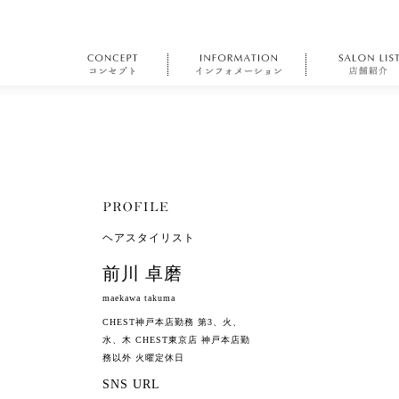
ヘアスタイリスト
前川 卓磨
maekawa takuma
CHEST神戸本店勤務 第3、火、
水、木 CHEST東京店 神戸本店勤
務以外 火曜定休日
SNS URL