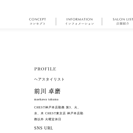
ヘアスタイリスト
前川 卓磨
maekawa takuma
CHEST神戸本店勤務 第3、火、
水、木 CHEST東京店 神戸本店勤
務以外 火曜定休日
SNS URL