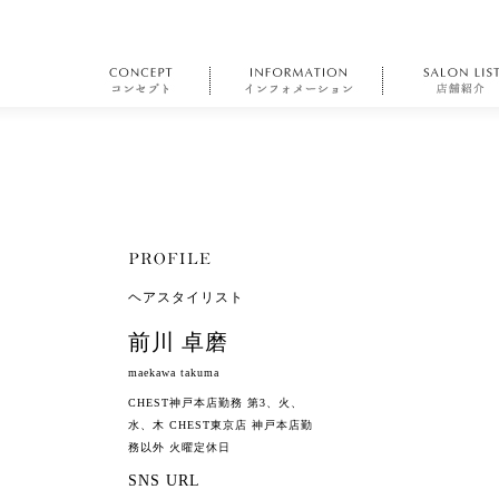
ヘアスタイリスト
前川 卓磨
maekawa takuma
CHEST神戸本店勤務 第3、火、
水、木 CHEST東京店 神戸本店勤
務以外 火曜定休日
SNS URL