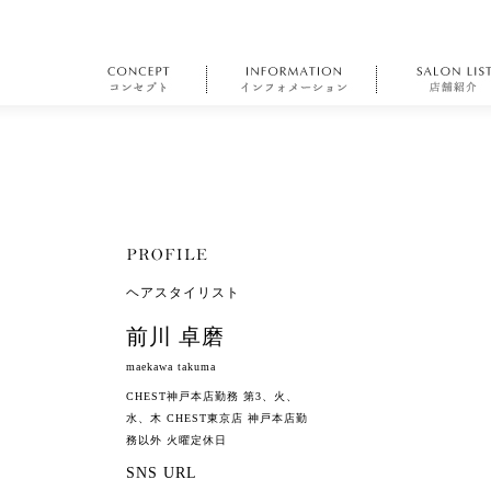
ヘアスタイリスト
前川 卓磨
maekawa takuma
CHEST神戸本店勤務 第3、火、
水、木 CHEST東京店 神戸本店勤
務以外 火曜定休日
SNS URL