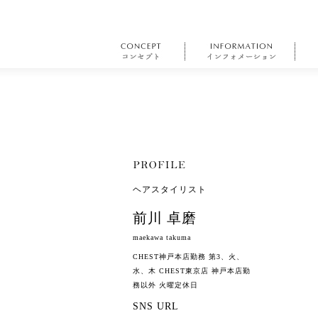
ヘアスタイリスト
前川 卓磨
maekawa takuma
CHEST神戸本店勤務 第3、火、
水、木 CHEST東京店 神戸本店勤
務以外 火曜定休日
SNS URL