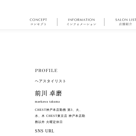
ヘアスタイリスト
前川 卓磨
maekawa takuma
CHEST神戸本店勤務 第3、火、
水、木 CHEST東京店 神戸本店勤
務以外 火曜定休日
SNS URL