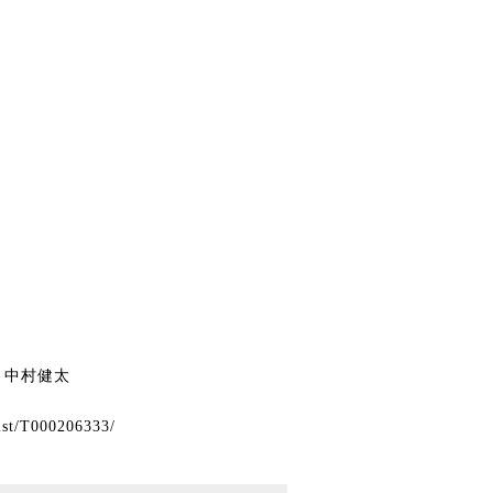
） 中村健太
list/T000206333/