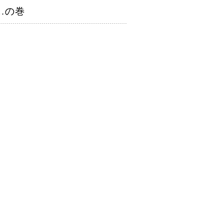
…の巻
☆