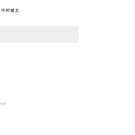
） 中村健太
です