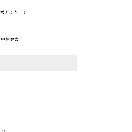
を考えよう！！！
） 中村健太
です